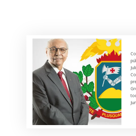
Co
pú
Ju
Co
pr
Gr
to
Ju