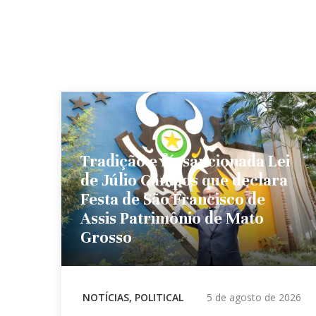
Tradição e fé: sancionada Lei
de Júlio Campos que declara
Festa de São Francisco de
Assis Patrimônio de Mato
Grosso
NOTÍCIAS
,
POLITICAL
5 de agosto de 2026