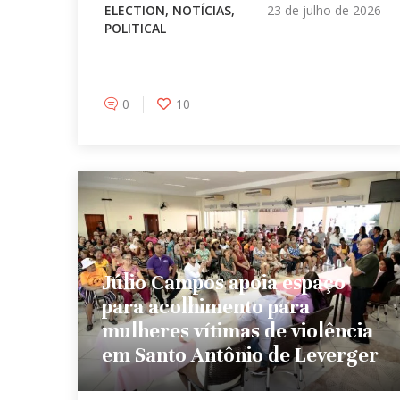
ELECTION
,
NOTÍCIAS
,
23 de julho de 2026
POLITICAL
0
10
Júlio Campos apoia espaço
para acolhimento para
mulheres vítimas de violência
em Santo Antônio de Leverger