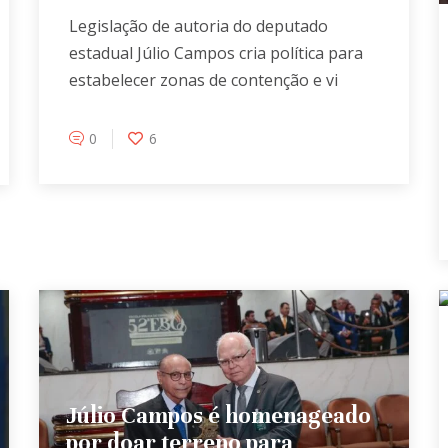
Legislação de autoria do deputado
estadual Júlio Campos cria política para
estabelecer zonas de contenção e vi
0
6
Júlio Campos é homenageado
por doar terreno para