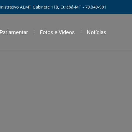
ministrativo ALMT Gabinete 118, Cuiabá-MT - 78.049-901
 Parlamentar
Fotos e Vídeos
Notícias