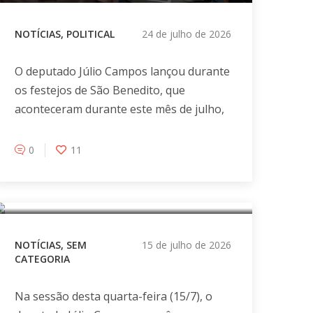
NOTÍCIAS
,
POLITICAL
24 de julho de 2026
O deputado Júlio Campos lançou durante
os festejos de São Benedito, que
aconteceram durante este mês de julho,
Júlio Campos propõe que
0
11
Diamantino se torne capital de
Mato Grosso a partir de 2028
NOTÍCIAS
,
SEM
15 de julho de 2026
CATEGORIA
Na sessão desta quarta-feira (15/7), o