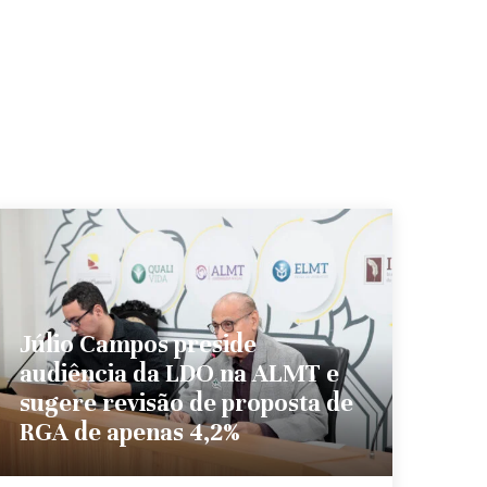
Júlio Campos preside
audiência da LDO na ALMT e
sugere revisão de proposta de
RGA de apenas 4,2%