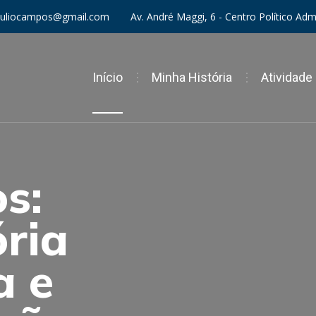
Av. André Maggi, 6 - Centro Político Ad
uliocampos@gmail.com
Início
Minha História
Atividade
s:
ria
a e