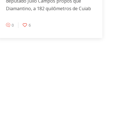
deputado Júlio Campos propôs que
Diamantino, a 182 quilômetros de Cuiab
0
6