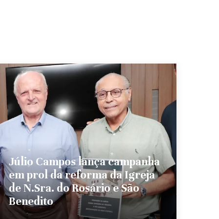
Júlio Campos lança campanha
em prol da reforma da Igreja
de N.Sra. do Rosário e São
Benedito