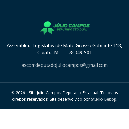
[instagram-feed cols=8 num=8 imagepadding=0
imagepaddingunit=px showheader=false showbutton=true
showfollow=true]
Assembleia Legislativa de Mato Grosso Gabinete 118,
Cuiabá-MT - - 78.049-901
ascomdeputadojuliocampos@gmail.com
© 2026 - Site Júlio Campos Deputado Estadual. Todos os
direitos reservados. Site desenvolvido por
Studio Bebop.