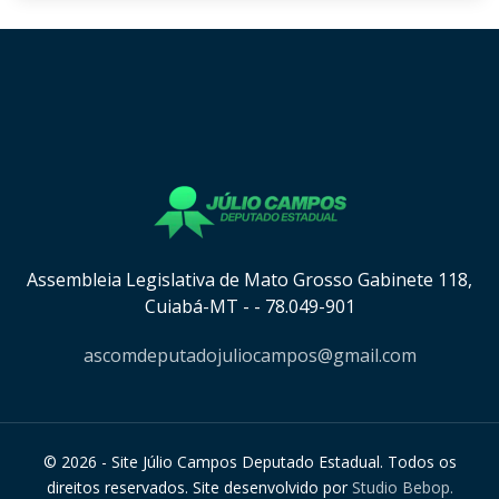
[instagram-feed cols=8 num=8 imagepadding=0
imagepaddingunit=px showheader=false showbutton=true
showfollow=true]
Assembleia Legislativa de Mato Grosso Gabinete 118,
Cuiabá-MT - - 78.049-901
ascomdeputadojuliocampos@gmail.com
© 2026 - Site Júlio Campos Deputado Estadual. Todos os
direitos reservados. Site desenvolvido por
Studio Bebop.