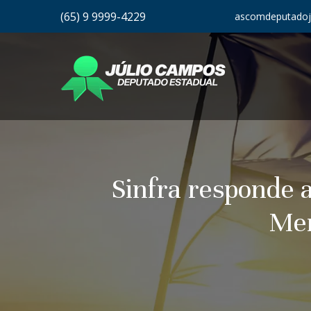
(65) 9 9999-4229
ascomdeputadoj
Sinfra responde 
Mem