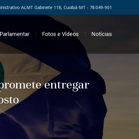
ministrativo ALMT Gabinete 118, Cuiabá-MT - 78.049-901
 Parlamentar
Fotos e Vídeos
Notícias
 promete entregar
osto