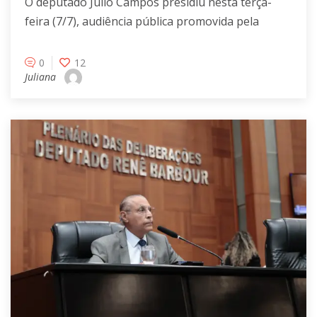
O deputado Júlio Campos presidiu nesta terça-
feira (7/7), audiência pública promovida pela
0
12
Juliana