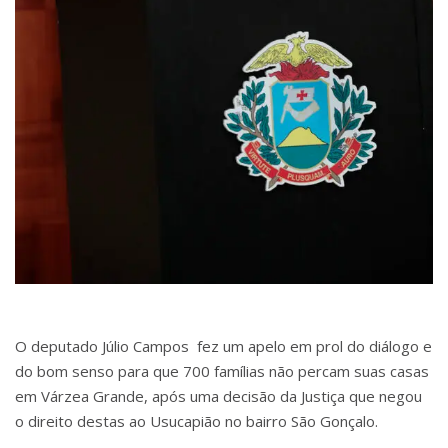
O deputado Júlio Campos fez um apelo em prol do diálogo e
do bom senso para que 700 famílias não percam suas casas
em Várzea Grande, após uma decisão da
Justiça que negou
o direito destas ao Usucapião no bairro São Gonçalo.