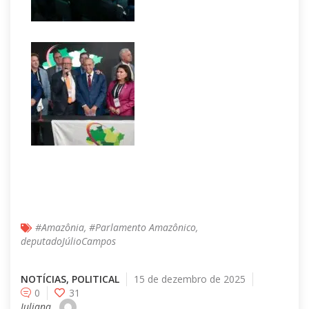
#Amazônia
,
#Parlamento Amazônico
,
deputadoJúlioCampos
NOTÍCIAS
,
POLITICAL
15 de dezembro de 2025
0
31
Juliana