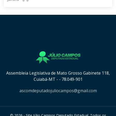
[instagram-feed cols=8 num=8 imagepadding=0
imagepaddingunit=px showheader=false showbutton=true
showfollow=true]
Assembleia Legislativa de Mato Grosso Gabinete 118,
Cuiabá-MT - - 78.049-901
ascomdeputadojuliocampos@gmail.com
© 2026 - Site Júlio Campos Deputado Estadual. Todos os