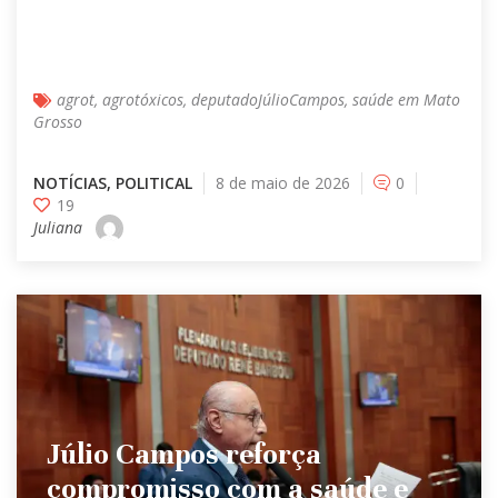
agrot
,
agrotóxicos
,
deputadoJúlioCampos
,
saúde em Mato
Grosso
NOTÍCIAS
,
POLITICAL
8 de maio de 2026
0
19
Juliana
Júlio Campos reforça
compromisso com a saúde e