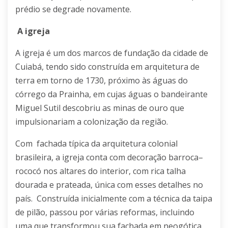
prédio se degrade novamente.
A igreja
A igreja é um dos marcos de fundação da cidade de
Cuiabá, tendo sido construída em
arquitetura de
terra
em torno de
1730
, próximo às águas do
córrego da Prainha, em cujas águas o bandeirante
Miguel Sutil
descobriu as
minas de ouro
que
impulsionariam a colonização da região.
Com fachada típica da
arquitetura colonial
brasileira
, a igreja conta com decoração
barroca
–
rococó
nos
altares
do interior, com rica
talha
dourada
e
prateada
, única com esses detalhes no
país. Construída inicialmente com a técnica da
taipa
de pilão
, passou por várias reformas, incluindo
uma que transformou sua fachada em
neogótica
,