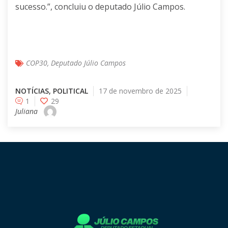
sucesso.”, concluiu o deputado Júlio Campos.
COP30
,
Deputado Júlio Campos
NOTÍCIAS
,
POLITICAL
17 de novembro de 2025
1
29
Juliana
[instagram-feed cols=8 num=8 imagepadding=0
imagepaddingunit=px showheader=false showbutton=true
showfollow=true]